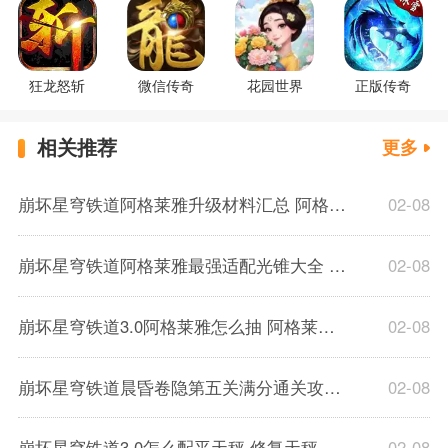
狂龙怒斩
微信传奇
花园世界
正版传奇
相关推荐
更多
崩坏星穹铁道阿格莱雅升级材料汇总 阿格莱雅突破材料清单一览
02-08
崩坏星穹铁道阿格莱雅最强适配光锥大全 阿格莱雅光锥该怎么选
02-08
崩坏星穹铁道3.0阿格莱雅怎么抽 阿格莱雅0+0还是1+0
02-08
崩坏星穹铁道晨昏卷隐第五关满分通关攻略 一声勇者的呐喊试用角色SS攻略
02-08
崩坏星穹铁道3.0怎么配平天秤 修复天秤流程攻略
02-08