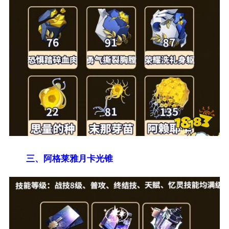
三、阿格莱雅月卡光锥