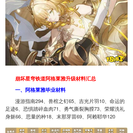
崩坏星穹铁道阿格莱雅升级材料汇总
一、阿格莱雅毕业材料
漫游指南294、兽棺之钉65、吉光片羽10、命运的
足迹6、恐惧踏碎血肉71、勇气撕裂胸膛73、荣耀洗礼
身躯66、思量的种18、末那芽苗69、阿赖耶华120