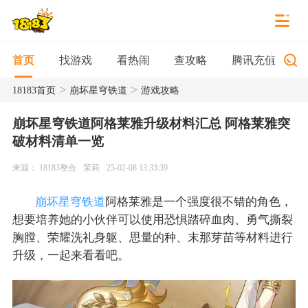
找游戏
看热闹
查攻略
腾讯充值
首页
>
>
18183首页
崩坏星穹铁道
游戏攻略
崩坏星穹铁道阿格莱雅升级材料汇总 阿格莱雅突
破材料清单一览
来源： 18183整合
茉莉
25-02-08 13:33:39
崩坏星穹铁道
阿格莱雅是一个强度很不错的角色，
想要培养她的小伙伴可以使用恐惧踏碎血肉、勇气撕裂
胸膛、荣耀洗礼身躯、思量的种、末那芽苗等材料进行
升级，一起来看看吧。