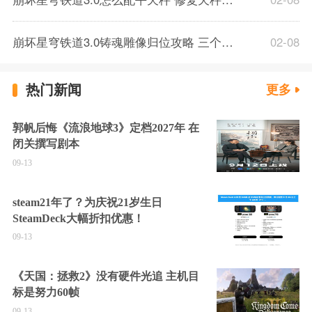
崩坏星穹铁道3.0铸魂雕像归位攻略 三个雕像位置一览
02-08
热门新闻
更多
郭帆后悔《流浪地球3》定档2027年 在
闭关撰写剧本
09-13
steam21年了？为庆祝21岁生日
SteamDeck大幅折扣优惠！
09-13
《天国：拯救2》没有硬件光追 主机目
标是努力60帧
09-13