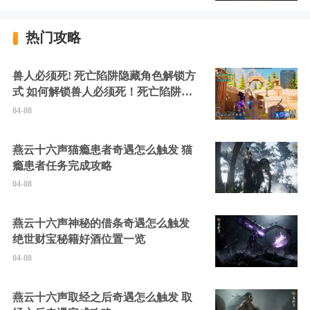
热门攻略
兽人必须死! 死亡陷阱隐藏角色解锁方
式 如何解锁兽人必须死！死亡陷阱中
的隐藏角色
04-08
燕云十六声猫瘾患者奇遇怎么触发 猫
瘾患者任务完成攻略
04-08
燕云十六声神秘的借条奇遇怎么触发
绝世财宝秘籍好酒位置一览
04-08
燕云十六声取经之后奇遇怎么触发 取