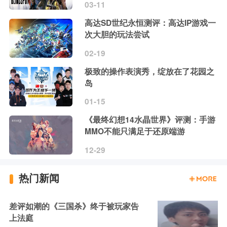
03-11
高达SD世纪永恒测评：高达IP游戏一
次大胆的玩法尝试
02-19
极致的操作表演秀，绽放在了花园之
岛
01-15
《最终幻想14水晶世界》评测：手游
MMO不能只满足于还原端游
12-29
热门新闻
差评如潮的《三国杀》终于被玩家告
上法庭