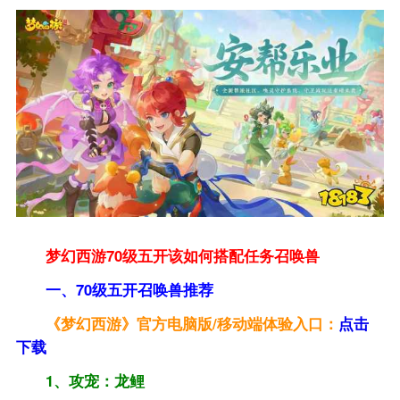
梦幻西游70级五开该如何搭配任务召唤兽
一、70级五开召唤兽推荐
《梦幻西游》官方电脑版/移动端体验入口：
点击
下载
1、攻宠：龙鲤