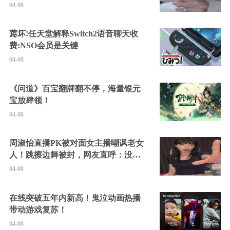
04-08
蔫坏!任天堂解释Switch2语音聊天收
费:NSO会员是关键
04-08
《问道》百宝翻牌翻不停，海量银元
宝放肆领！
04-08
周淑怡直播PK被对面女主播嘲讽老女
人！跳擦边舞被封，网友直呼：没边
硬擦封的好！
04-08
在线突破五年内新高！鬼泣动画热播
带动游戏复苏！
04-08