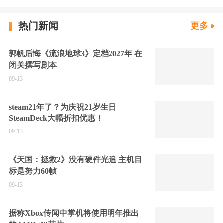
热门新闻
更多
郭帆后悔《流浪地球3》定档2027年 在
闭关撰写剧本
09-13
steam21年了？为庆祝21岁生日
SteamDeck大幅折扣优惠！
09-13
《天国：拯救2》没有硬件光追 主机目
标是努力60帧
09-13
据称Xbox传闻中掌机将使用明年推出