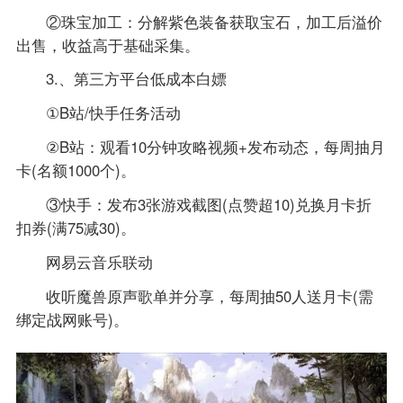
​​②珠宝加工​​：分解紫色装备获取宝石，加工后溢价
出售，收益高于基础采集。
3.、第三方平台低成本白嫖​​
①​​B站/快手任务活动​​
​​②B站​​：观看10分钟攻略视频+发布动态，每周抽月
卡(名额1000个)。
​​③快手​​：发布3张游戏截图(点赞超10)兑换月卡折
扣券(满75减30)。
​​网易云音乐联动​​
收听魔兽原声歌单并分享，每周抽50人送月卡(需
绑定战网账号)。