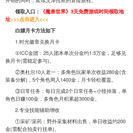
开销的同时，延续艾泽拉斯的冒险旅程。
领取入口：
《魔兽世界》3天免费游戏时间领取地
址
>>>点击进入<<<
白嫖月卡方法如下
1.​​时光徽章兑换月卡​​
​①ICC金团​​：25人团本单次分金约1.5万金，足够兑
换月卡(需稳定参与)。
​​②奥杜尔10人老一​​：多角色玩家单次收益280金(含
装备分解)，5个角色周入1400金，月卡轻松覆盖。
​​③日常任务​​：每日完成2个日常任务+小怪掉落，单
角色日赚100金，多角色月积累超3000金。
2.​​专业技能辅助增收​​
①​​采矿/采药​​：野外采集材料出售，单日收益约200
金(需配合拍卖行挂单)。