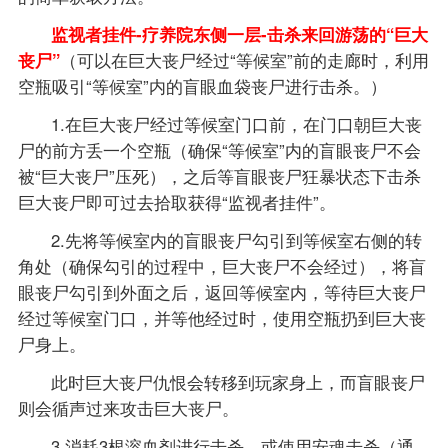
监视者挂件-疗养院东侧一层-击杀来回游荡的“巨大
丧尸”
（可以在巨大丧尸经过“等候室”前的走廊时，利用
空瓶吸引“等候室”内的盲眼血袋丧尸进行击杀。）
1.在巨大丧尸经过等候室门口前，在门口朝巨大丧
尸的前方丢一个空瓶（确保“等候室”内的盲眼丧尸不会
被“巨大丧尸”压死），之后等盲眼丧尸狂暴状态下击杀
巨大丧尸即可过去拾取获得“监视者挂件”。
2.先将等候室内的盲眼丧尸勾引到等候室右侧的转
角处（确保勾引的过程中，巨大丧尸不会经过），将盲
眼丧尸勾引到外面之后，返回等候室内，等待巨大丧尸
经过等候室门口，并等他经过时，使用空瓶扔到巨大丧
尸身上。
此时巨大丧尸仇恨会转移到玩家身上，而盲眼丧尸
则会循声过来攻击巨大丧尸。
3.消耗3根溶血剂进行击杀，或使用安魂击杀（通