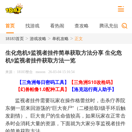
找游戏
看热闹
查攻略
腾讯充值
首页
>
>
>
18183首页
游戏攻略
单机攻略
正文
生化危机9监视者挂件简单获取方法分享 生化危
机9监视者挂件获取方法一览
来源： 18183整合
mooon
26-03-04 15:16:54
【三角洲每日密码工具】
【三角洲S10改枪码】
【幻兽帕鲁1.0配种工具】
【洛克远行商人助手】
监视者挂件需要玩家在操作格蕾丝时，击杀疗养院
东侧一层来回游荡的“巨大丧尸”（二楼拾取I级手环后触
发剧情）。巨大丧尸的生命值较高，如果玩家在正常击
杀时会消耗大量的资源，下面就为大家分享监视者挂件
的简单获取方法。