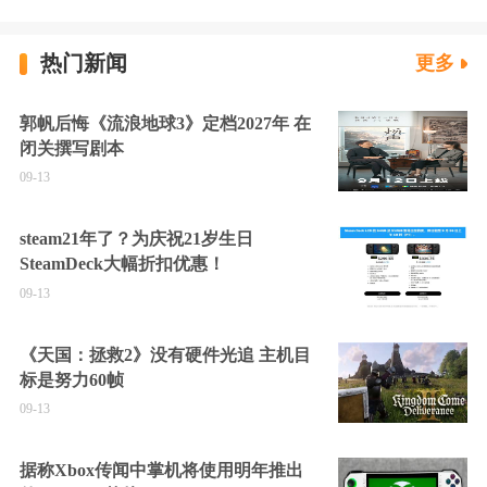
热门新闻
更多
郭帆后悔《流浪地球3》定档2027年 在
闭关撰写剧本
09-13
steam21年了？为庆祝21岁生日
SteamDeck大幅折扣优惠！
09-13
《天国：拯救2》没有硬件光追 主机目
标是努力60帧
09-13
据称Xbox传闻中掌机将使用明年推出