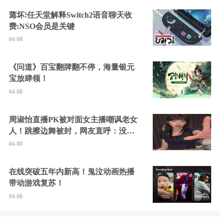
蔫坏!任天堂解释Switch2语音聊天收
费:NSO会员是关键
04-08
《问道》百宝翻牌翻不停，海量银元
宝放肆领！
04-08
周淑怡直播PK被对面女主播嘲讽老女
人！跳擦边舞被封，网友直呼：没边
硬擦封的好！
04-08
在线突破五年内新高！鬼泣动画热播
带动游戏复苏！
04-08