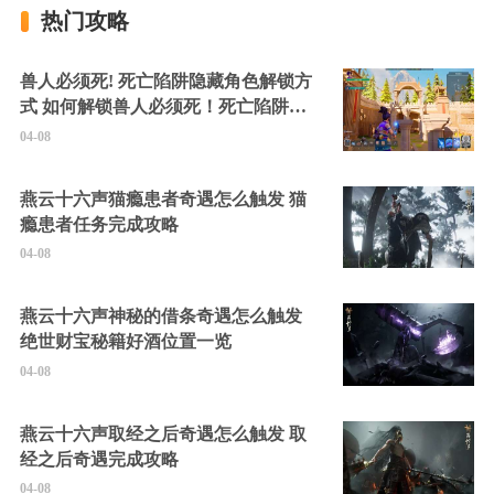
热门攻略
兽人必须死! 死亡陷阱隐藏角色解锁方
式 如何解锁兽人必须死！死亡陷阱中
的隐藏角色
04-08
燕云十六声猫瘾患者奇遇怎么触发 猫
瘾患者任务完成攻略
04-08
燕云十六声神秘的借条奇遇怎么触发
绝世财宝秘籍好酒位置一览
04-08
燕云十六声取经之后奇遇怎么触发 取
经之后奇遇完成攻略
04-08