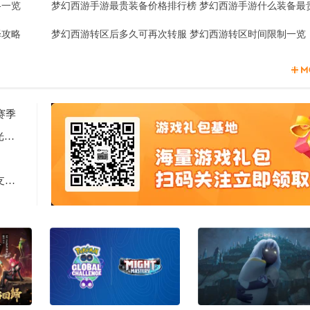
格一览
择攻略
梦幻西游转区后多久可再次转服 梦幻西游转区时间限制一览
赛季
2天见证新时代游戏研发的速度与潜能 —— TapTap聚光灯48小时GameJam开启报名
Computex 2025: RTX 5060上市，超125款游戏和应用支持DLSS 4