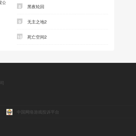
度公
8
黑夜轮回
9
无主之地2
10
死亡空间2
公司
中国网络游戏投诉平台