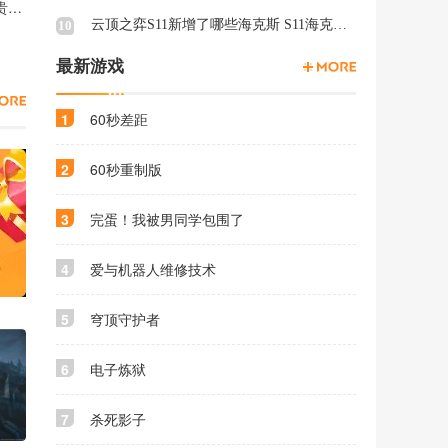
梦幻西游手游最贵装备价格排行榜 梦幻西游手游什么装备最贵2026
云顶之弈S11新增了哪些海克斯 S11海克斯介绍
10
最新游戏
1
60秒差距
2
60秒重制版
3
完蛋！我被男同学包围了
4
爱与机器人维修技术
5
穹顶守护者
6
电子炼狱
7
杀死影子