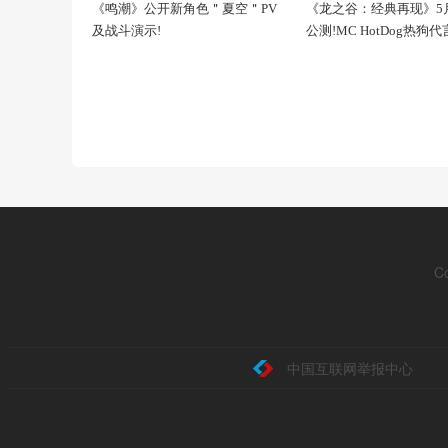
《鸣潮》公开新角色＂夏空＂PV
《龙之谷：经典再现》5月
及战斗演示!
公测!MC HotDog热狗
C
中国互联网举报中心