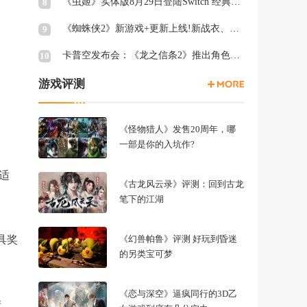
《虫姬》实体版8月29日登陆Switch 经典弹幕射击
8
《蜘蛛侠2》新游戏+更新上线!新战衣、终极关卡等
9
卡普空发布会：《龙之信条2》推出角色创建试玩工具
10
游戏评测
《怪物猎人》发售20周年，哪
一部是你的入坑作?
适
《古龙风云录》评测：回到古龙
笔下的江湖
具奖
《幻兽帕鲁》评测 好玩到昏迷
的另类宝可梦
《恋与深空》逼疯同行的3D乙
进