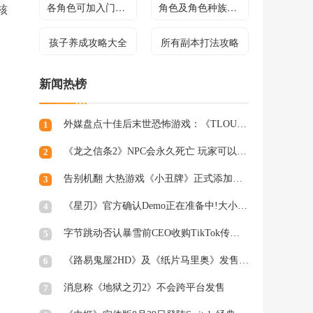
各角色可加入门派介绍
角色及角色种族介绍
核
孩子养成攻略大全
所有副本打法攻略
新闻热榜
外媒盘点十佳后末世恐怖游戏：《TLOU》登顶
1
《龙之信条2》NPC会永久死亡 玩家可以出手进行保护
2
告别机翻 大热游戏《小丑牌》正式添加简体中文支持
3
《星刃》官方确认Demo正在准备中!大小或超16GB
4
字节跳动否认暴雪前CEO收购TikTok传言：假的!
5
《路易鬼屋2HD》及《纸片马里奥》发售日确定
6
消息称《地狱之刃2》不会跨平台发售
7