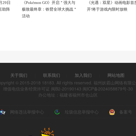
29日
《Pokémon GO》开启＂强大与
《光遇：双星》动画电影首
代言助阵
极致最终章：铁臂全球大挑战＂
开!将于游戏内限时放映
活动
关于我们
|
联系我们
|
加入我们
|
网站地图
|
opyright © 2015-2018 18183. All rights reserved. 福州妖霸山网络有限
增值电信业务经营许可证 闽B2-20190143
闽ICP备2024058879号-30
办公地址：福建省福州市仓山区
网络违法举报中心
垃圾信息举报中心
备案号