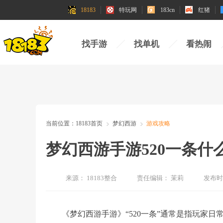
18183
特玩网
183cn
红猪
找手游
找单机
看热闹
当前位置：
18183首页
梦幻西游
游戏攻略
梦幻西游手游520一条什
来源：
18183整合
责任编辑：
茉莉
发布时
《梦幻西游手游》“520一条”通常是指玩家