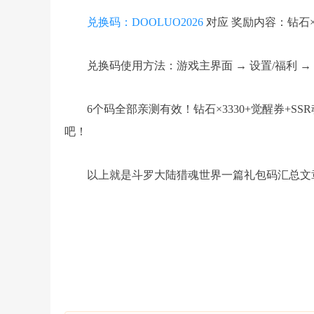
兑换码：DOOLUO2026
对应 奖励内容：钻石×
兑换码使用方法：游戏主界面 → 设置/福利 →
6个码全部亲测有效！钻石×3330+觉醒券+
吧！
以上就是斗罗大陆猎魂世界一篇礼包码汇总文