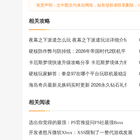
免责声明：文中图文均来自网络，如有侵权请联系删除，18
相关攻略
夜幕之下派遣怎么玩 夜幕之下派遣玩法详细介绍
硬核防作弊与防掉线：2026年帝国时代2联机平台终
卡厄斯梦境快速升级攻略分享 卡厄斯梦境体力规划分
硬核玩家解答：拳皇97在哪个平台玩联机最稳定、无
海岛奇兵最新兑换码实时更新 2026永久钻石礼包使用
相关阅读
选出你觉得的最强：PS官推提问FS社最强Boss
开发者怒斥微软Xbox：XSS限制了一整代游戏发展