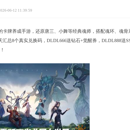
026-06-12 11:39:59
权的卡牌养成手游，还原唐三、小舞等经典魂师，搭配魂环、魂骨
8个真实兑换码，DLDL666送钻石+觉醒券，DLDL888送S
用！