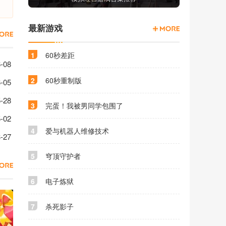
最新游戏
1
60秒差距
-08
2
60秒重制版
程
-05
码一览
-28
3
完蛋！我被男同学包围了
兑换码精选
-02
4
爱与机器人维修技术
巧
-27
5
穹顶守护者
6
电子炼狱
7
杀死影子