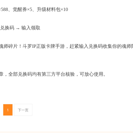
588、觉醒券×5、升级材料包×10
 兑换码 → 输入领取
SSR魂师碎片！斗罗IP正版卡牌手游，赶紧输入兑换码收集你的魂师
章，全部兑换码均有第三方平台核验，可放心使用。
1
下一页