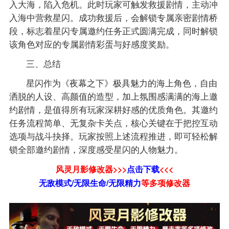
入大海，陷入危机。此时玩家可触发救援剧情，主动冲
入海中营救星闪。成功救援后，会解锁专属亲密剧情桥
段，标志着星闪专属邀约任务正式圆满完成，同时解锁
该角色对应的专属剧情彩蛋与好感度奖励。
三、总结
星闪作为《夜幕之下》极具魅力的海上角色，自由
洒脱的人设、高颜值的造型，加上氛围感满满的海上邀
约剧情，是值得所有玩家深耕好感的优质角色。其邀约
任务流程简单、无复杂卡关点，核心关键在于把控互动
选项与战斗抉择。玩家按照上述流程推进，即可轻松解
锁全部邀约剧情，深度感受星闪的人物魅力。
风灵月影修改器>>>
点击下载
<<<
无敌模式/无限生命/无限精力
等
多项修改器