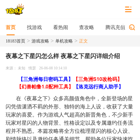
找游戏
看热闹
查攻略
腾讯充值
首页
>
>
>
18183首页
游戏攻略
单机攻略
正文
夜幕之下星闪怎么样 夜幕之下星闪详细介绍
来源： 未知
情瑟
26-06-08 10:14:10
【三角洲每日密码工具】
【三角洲S10改枪码】
【幻兽帕鲁1.0配种工具】
【洛克远行商人助手】
在《夜幕之下》众多高颜值角色中，全新登场的星
闪凭借潇洒不羁的外形、独特的海上人设，收获了大量
玩家的喜爱。作为游戏人气超高的新晋角色，不少新手
玩家对星闪的人物背景、性格设定以及专属邀约任务流
程并不熟悉。本篇攻略将全方位梳理星闪的核心人设、
剧情脉络以及邀约任务通关细节，帮助各位玩家快速吃