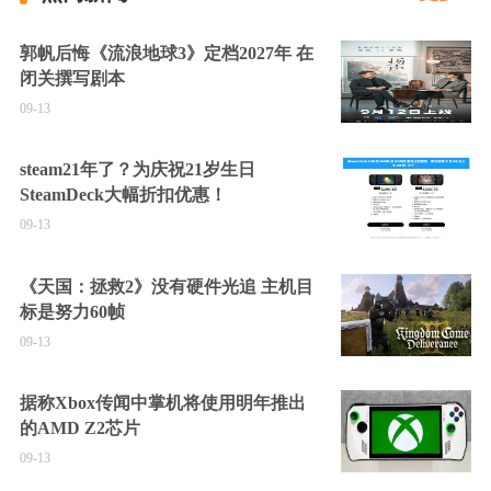
郭帆后悔《流浪地球3》定档2027年 在
闭关撰写剧本
09-13
steam21年了？为庆祝21岁生日
SteamDeck大幅折扣优惠！
09-13
《天国：拯救2》没有硬件光追 主机目
标是努力60帧
09-13
据称Xbox传闻中掌机将使用明年推出
的AMD Z2芯片
09-13