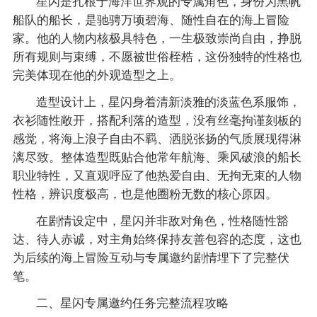
星闪是扎根于海洋世界观的专属角色，身份为黑帆
船队的船长，是驰骋万顷碧海、随性自在的海上冒险
家。他的人物内核极具特色，一生极致崇尚自由，挣脱
所有规则与束缚，不愿被世俗桎梏，这份独特的性格也
完美体现在他的外观造型之上。
造型设计上，星闪身着清新淡雅的淡蓝色系服饰，
衣衫随性敞开，搭配利落的造型，没有丝毫拘谨刻板的
感觉，将海上浪子自由不羁、洒脱张扬的气质展现得淋
漓尽致。整体造型既贴合他常年航海、乘风破浪的船长
职业特性，又直观呼应了他热爱自由、无拘无束的人物
性格，辨识度极高，也是他圈粉无数的核心原因。
在剧情设定中，星闪并非敌对角色，性格随性豁
达、待人赤诚，对主角始终保持友善包容的态度，这也
为后续的海上冒险互动与专属邀约剧情埋下了完整伏
笔。
二、星闪专属邀约任务完整流程攻略