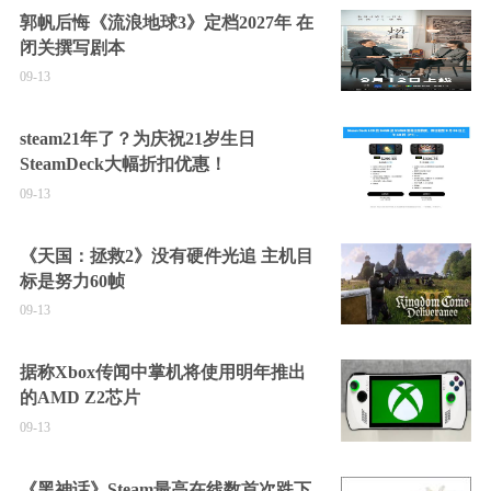
郭帆后悔《流浪地球3》定档2027年 在
闭关撰写剧本
09-13
steam21年了？为庆祝21岁生日
SteamDeck大幅折扣优惠！
09-13
《天国：拯救2》没有硬件光追 主机目
标是努力60帧
09-13
据称Xbox传闻中掌机将使用明年推出
的AMD Z2芯片
09-13
《黑神话》Steam最高在线数首次跌下