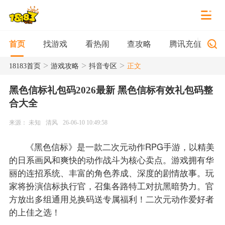
找游戏
看热闹
查攻略
腾讯充值
首页
>
>
>
18183首页
游戏攻略
抖音专区
正文
黑色信标礼包码2026最新 黑色信标有效礼包码整
合大全
来源： 未知
清风
26-06-10 10:49:58
《黑色信标》是一款二次元动作RPG手游，以精美
的日系画风和爽快的动作战斗为核心卖点。游戏拥有华
丽的连招系统、丰富的角色养成、深度的剧情故事。玩
家将扮演信标执行官，召集各路特工对抗黑暗势力。官
方放出多组通用兑换码送专属福利！二次元动作爱好者
的上佳之选！