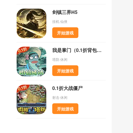
剑镇三界H5
挂机·仙侠
开始游戏
我是掌门（0.1折背包乱斗）
塔防·休闲
开始游戏
0.1折大战僵尸
射击·休闲
开始游戏