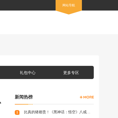
网站导航
礼包中心
更多专区
新闻热榜
总
比真的猪都贵！《黑神话：悟空》八戒手办开订：根根分明的猪毛
1