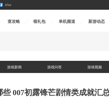
te5cn
查攻略
领礼包
单机频道
新游动态
游戏新闻
游戏问答
游戏视频
哪些 007初露锋芒剧情类成就汇