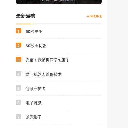
最新游戏
1
60秒差距
2
60秒重制版
3
完蛋！我被男同学包围了
4
爱与机器人维修技术
5
穹顶守护者
6
电子炼狱
7
杀死影子