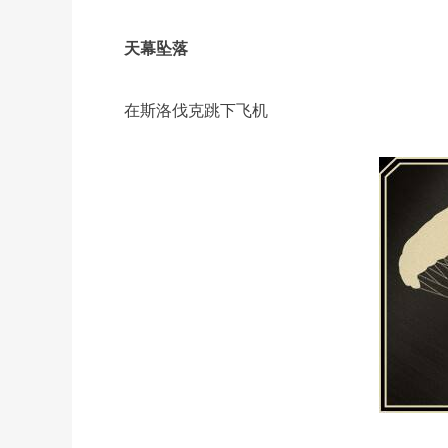
天幕坠落
在斯洛伐克跳下飞机