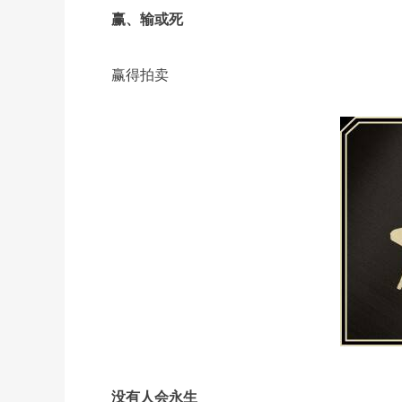
赢、输或死
赢得拍卖
没有人会永生