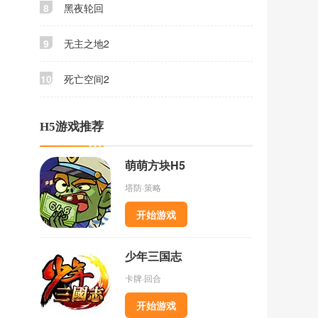
8
黑夜轮回
9
无主之地2
10
死亡空间2
H5游戏推荐
萌萌方块H5
塔防·策略
开始游戏
少年三国志
卡牌·回合
开始游戏