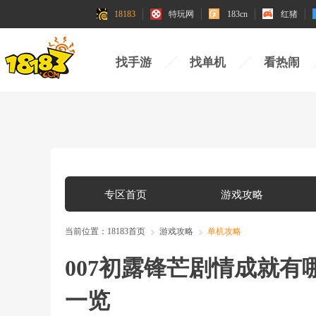
18183
特玩网
183cn
红猪
找手游
找单机
看热闹
专区首页
游戏攻略
当前位置：
18183首页
游戏攻略
单机攻略
007初露锋芒剧情成就有
一览