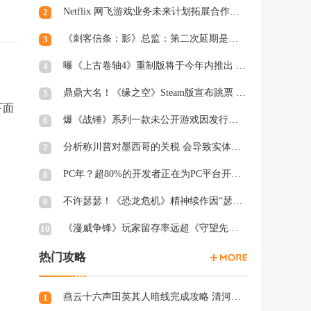
Netflix 网飞游戏业务未来计划拓展合作和家庭类游戏
2
《刺客信条：影》总监：第二次延期是因为屋顶太复杂
3
曝《上古卷轴4》重制版将于今年内推出 虚幻5加持
4
鼎鼎大名！《缘之空》Steam版宣布跳票 将延期至2月28日发售
5
下面
爆《战锤》系列一款未公开游戏因发行商撤资而夭折，开发被迫中断
6
分析称川普对墨西哥的关税 会导致实体游戏价格上涨
7
PC年？超80%的开发者正在为PC平台开发游戏 NS2为8%
8
不许瑟瑟！《恐龙危机》精神续作因“瑟瑟Mod”拒绝登陆PC
9
《漫威争锋》玩家留存率远超《守望先锋2》、《绝地潜兵2》等游戏
10
热门攻略
燕云十六声田英其人暗线完成攻略 清河田英其人暗涌怎么触发
1