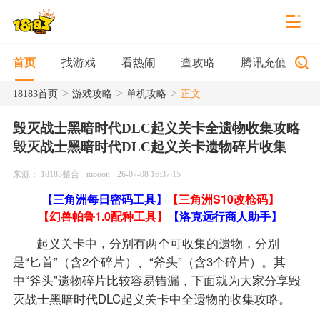
找游戏
看热闹
查攻略
腾讯充值
首页
>
>
>
18183首页
游戏攻略
单机攻略
正文
毁灭战士黑暗时代DLC起义关卡全遗物收集攻略
毁灭战士黑暗时代DLC起义关卡遗物碎片收集
来源： 18183整合
mooon
26-07-08 16:37:15
【三角洲每日密码工具】
【三角洲S10改枪码】
【幻兽帕鲁1.0配种工具】
【洛克远行商人助手】
起义关卡中，分别有两个可收集的遗物，分别
是“匕首”（含2个碎片）、“斧头”（含3个碎片）。其
中“斧头”遗物碎片比较容易错漏，下面就为大家分享毁
灭战士黑暗时代DLC起义关卡中全遗物的收集攻略。