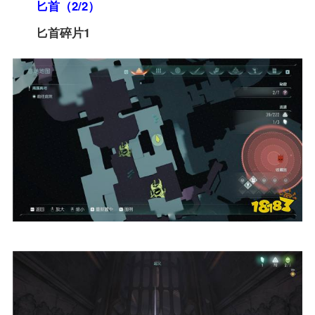
匕首（2/2）
匕首碎片1