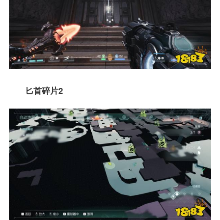
匕首碎片2