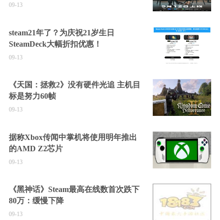
09-13
steam21年了？为庆祝21岁生日
SteamDeck大幅折扣优惠！
09-13
《天国：拯救2》没有硬件光追 主机目
标是努力60帧
09-13
据称Xbox传闻中掌机将使用明年推出
的AMD Z2芯片
09-13
《黑神话》Steam最高在线数首次跌下
80万：缓慢下降
09-13