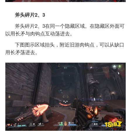
斧头碎片2、
3
斧头碎片2、3在同一个隐藏区域。在隐藏区外面可
以用长矛与肉钩点互动荡进去。
下图图示区域抬头，附近旧游肉钩点，可以从缺口
用长矛荡进去。