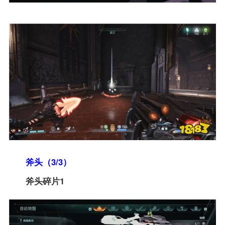
斧头（3/3）
斧头碎片1