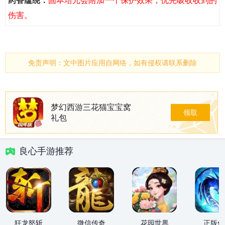
药香蕴绕：
固本培元会附加一个保护效果，优先吸收收到的
伤害。
免责声明：文中图片应用自网络，如有侵权请联系删除
梦幻西游三花猫宝宝窝
领取
礼包
良心手游推荐
狂龙怒斩
微信传奇
花园世界
正版传