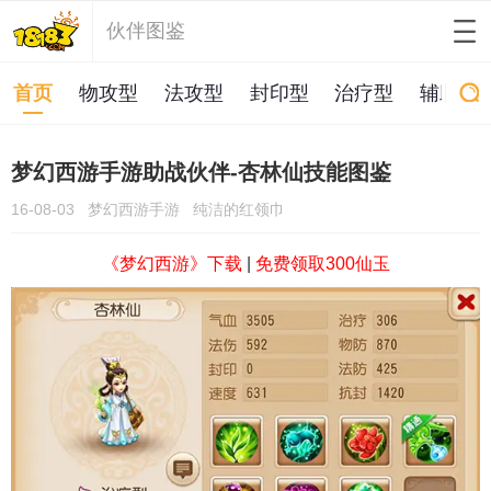
伙伴图鉴
首页
物攻型
法攻型
封印型
治疗型
辅助型
梦幻西游手游助战伙伴-杏林仙技能图鉴
16-08-03
梦幻西游手游
纯洁的红领巾
《梦幻西游》下载
|
免费领取300仙玉