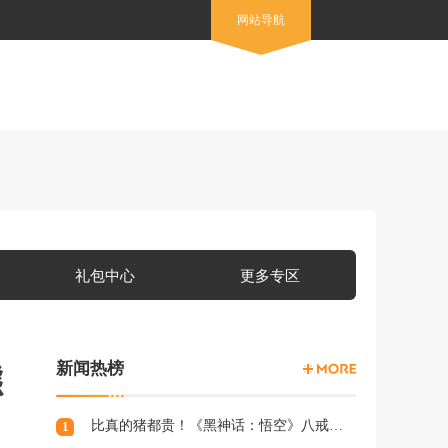
网站导航
礼包中心
更多专区
新闻热榜
熊
比真的猪都贵！《黑神话：悟空》八戒手办开订：根根分明的猪毛
1