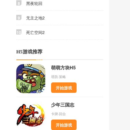
8
黑夜轮回
9
无主之地2
10
死亡空间2
H5游戏推荐
萌萌方块H5
塔防·策略
开始游戏
少年三国志
卡牌·回合
开始游戏