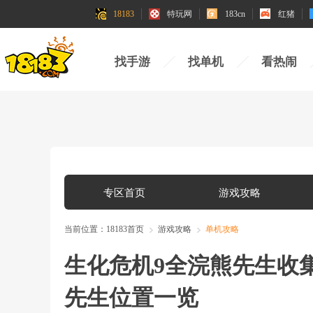
18183
特玩网
183cn
红猪
找手游
找单机
看热闹
专区首页
游戏攻略
当前位置：
18183首页
游戏攻略
单机攻略
生化危机9全浣熊先生收集
先生位置一览