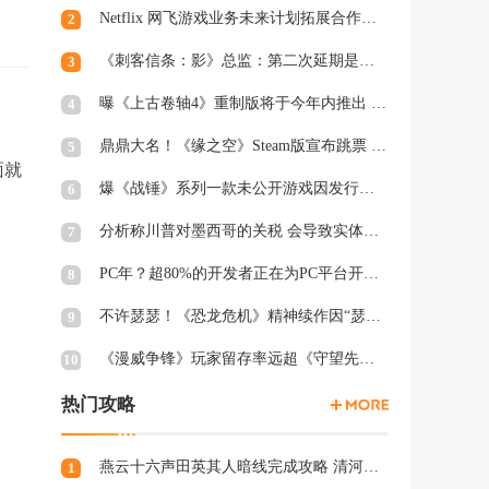
Netflix 网飞游戏业务未来计划拓展合作和家庭类游戏
2
《刺客信条：影》总监：第二次延期是因为屋顶太复杂
3
曝《上古卷轴4》重制版将于今年内推出 虚幻5加持
4
鼎鼎大名！《缘之空》Steam版宣布跳票 将延期至2月28日发售
5
面就
爆《战锤》系列一款未公开游戏因发行商撤资而夭折，开发被迫中断
6
分析称川普对墨西哥的关税 会导致实体游戏价格上涨
7
PC年？超80%的开发者正在为PC平台开发游戏 NS2为8%
8
不许瑟瑟！《恐龙危机》精神续作因“瑟瑟Mod”拒绝登陆PC
9
《漫威争锋》玩家留存率远超《守望先锋2》、《绝地潜兵2》等游戏
10
热门攻略
燕云十六声田英其人暗线完成攻略 清河田英其人暗涌怎么触发
1