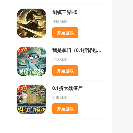
剑镇三界H5
挂机·仙侠
开始游戏
我是掌门（0.1折背包乱斗）
塔防·休闲
开始游戏
0.1折大战僵尸
射击·休闲
开始游戏