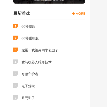
最新游戏
1
60秒差距
2
60秒重制版
3
完蛋！我被男同学包围了
4
爱与机器人维修技术
5
穹顶守护者
6
电子炼狱
7
杀死影子