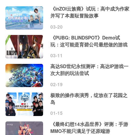
《inZOI云族裔》试玩：高中成为作家
并写了本羞耻冒险故事
03-20
《PUBG: BLINDSPOT》Demo试
玩：这可能是育碧公司最想做的游戏
03-11
高达SD世纪永恒测评：高达IP游戏一
次大胆的玩法尝试
02-19
极致的操作表演秀，绽放在了花园之
岛
01-15
《最终幻想14水晶世界》评测：手游
MMO不能只满足于还原端游