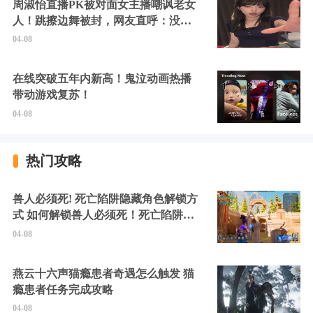
周淑怡直播PK被对面女主播嘲讽老女
人！跳擦边舞被封，网友直呼：没边
硬擦封的好！
04-08
在线突破五年内新高！鬼泣动画热播
带动游戏复苏！
04-08
热门攻略
兽人必须死! 死亡陷阱隐藏角色解锁方
式 如何解锁兽人必须死！死亡陷阱中
的隐藏角色
04-08
燕云十六声猫瘾患者奇遇怎么触发 猫
瘾患者任务完成攻略
04-08