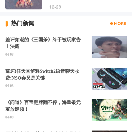
12-29
热门新闻
差评如潮的《三国杀》终于被玩家告
上法庭
04-08
蔫坏!任天堂解释Switch2语音聊天收
费:NSO会员是关键
04-08
《问道》百宝翻牌翻不停，海量银元
宝放肆领！
04-08