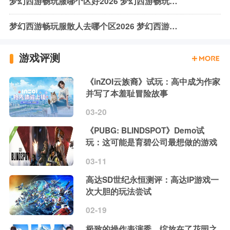
梦幻西游畅玩服哪个区好2026 梦幻西游畅玩服区服推荐
梦幻西游畅玩服散人去哪个区2026 梦幻西游畅玩服散人区服推荐
游戏评测
《inZOI云族裔》试玩：高中成为作家
并写了本羞耻冒险故事
03-20
《PUBG: BLINDSPOT》Demo试
玩：这可能是育碧公司最想做的游戏
03-11
高达SD世纪永恒测评：高达IP游戏一
次大胆的玩法尝试
02-19
极致的操作表演秀，绽放在了花园之