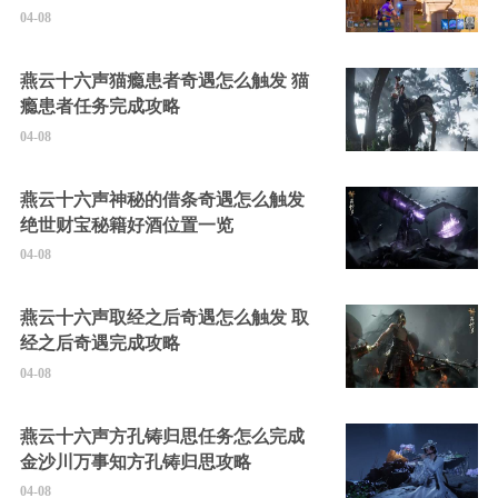
的隐藏角色
04-08
燕云十六声猫瘾患者奇遇怎么触发 猫
瘾患者任务完成攻略
04-08
燕云十六声神秘的借条奇遇怎么触发
绝世财宝秘籍好酒位置一览
04-08
燕云十六声取经之后奇遇怎么触发 取
经之后奇遇完成攻略
04-08
燕云十六声方孔铸归思任务怎么完成
金沙川万事知方孔铸归思攻略
04-08