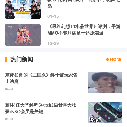
岛
01-15
《最终幻想14水晶世界》评测：手游
MMO不能只满足于还原端游
12-29
热门新闻
差评如潮的《三国杀》终于被玩家告
上法庭
04-08
蔫坏!任天堂解释Switch2语音聊天收
费:NSO会员是关键
04-08