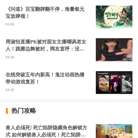
《问道》百宝翻牌翻不停，海量银元
宝放肆领！
04-08
周淑怡直播PK被对面女主播嘲讽老女
人！跳擦边舞被封，网友直呼：没边
硬擦封的好！
04-08
在线突破五年内新高！鬼泣动画热播
带动游戏复苏！
04-08
热门攻略
兽人必须死! 死亡陷阱隐藏角色解锁方
式 如何解锁兽人必须死！死亡陷阱中