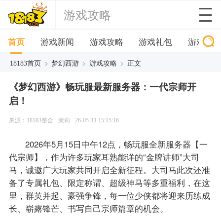
游戏攻略
首页
游戏新闻
游戏攻略
游戏礼包
游戏下
>
>
>
18183首页
梦幻西游
游戏攻略
正文
《梦幻西游》畅玩服最新服务器：一代宗师开
启！
来源：18183整合
茉莉
26-05-11 15:15:16
2026年5月15日中午12点，畅玩服全新服务器【一
代宗师】，作为许多玩家耳熟能详的“金牌讲师”大司
马，诚邀广大玩家共同开启全新征程。大司马此次还准
备了专属礼包、限定称谓、超级神马等多重福利，在这
里，群英并起、豪强争锋，每一位少侠都将迎来历练成
长、崭露锋芒、书写自己宗师篇章的机会。