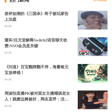
差评如潮的《三国杀》终于被玩家告
上法庭
04-08
蔫坏!任天堂解释Switch2语音聊天收
费:NSO会员是关键
04-08
《问道》百宝翻牌翻不停，海量银元
宝放肆领！
04-08
周淑怡直播PK被对面女主播嘲讽老女
人！跳擦边舞被封，网友直呼：没边
硬擦封的好！
04-08