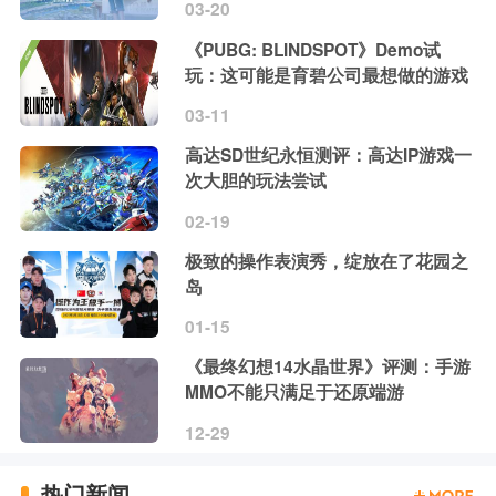
03-20
《PUBG: BLINDSPOT》Demo试
玩：这可能是育碧公司最想做的游戏
03-11
高达SD世纪永恒测评：高达IP游戏一
次大胆的玩法尝试
02-19
极致的操作表演秀，绽放在了花园之
岛
01-15
《最终幻想14水晶世界》评测：手游
MMO不能只满足于还原端游
12-29
热门新闻