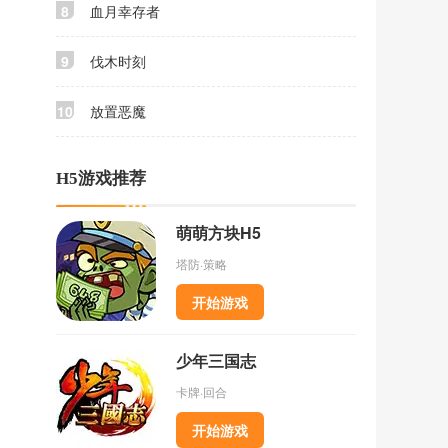
8
血月幸存者
9
伐木时刻
10
放置恶魔
H5游戏推荐
萌萌方块H5
塔防·策略
开始游戏
少年三国志
卡牌·回合
开始游戏