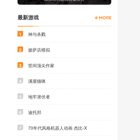
最新游戏
1
神与杀戮
2
披萨店模拟
3
世间顶尖作家
4
满屋猫咪
5
地牢潜伏者
6
迪托邦
7
70年代风格机器人动画 杰比-X