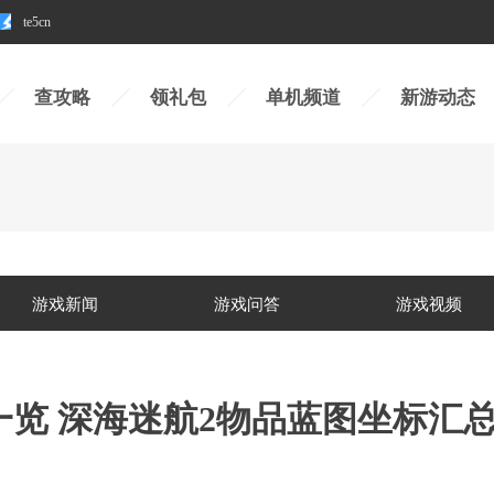
te5cn
查攻略
领礼包
单机频道
新游动态
游戏新闻
游戏问答
游戏视频
一览 深海迷航2物品蓝图坐标汇