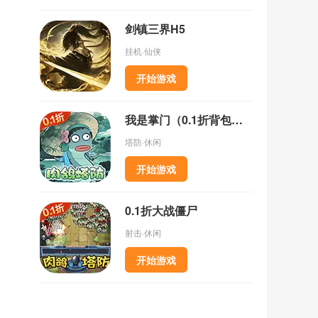
剑镇三界H5
挂机·仙侠
开始游戏
我是掌门（0.1折背包乱斗）
塔防·休闲
开始游戏
0.1折大战僵尸
射击·休闲
开始游戏