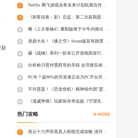
Netflix 网飞游戏业务未来计划拓展合作和家庭类游戏
2
《刺客信条：影》总监：第二次延期是因为屋顶太复杂
3
曝《上古卷轴4》重制版将于今年内推出 虚幻5加持
4
鼎鼎大名！《缘之空》Steam版宣布跳票 将延期至2月28日发售
5
家获
爆《战锤》系列一款未公开游戏因发行商撤资而夭折，开发被迫中断
6
分析称川普对墨西哥的关税 会导致实体游戏价格上涨
7
PC年？超80%的开发者正在为PC平台开发游戏 NS2为8%
8
不许瑟瑟！《恐龙危机》精神续作因“瑟瑟Mod”拒绝登陆PC
9
《漫威争锋》玩家留存率远超《守望先锋2》、《绝地潜兵2》等游戏
10
热门攻略
燕云十六声田英其人暗线完成攻略 清河田英其人暗涌怎么触发
1