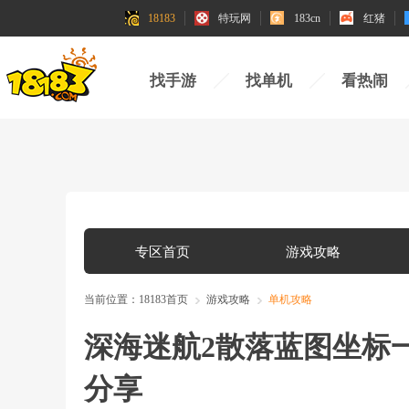
18183
特玩网
183cn
红猪
找手游
找单机
看热闹
专区首页
游戏攻略
当前位置：
18183首页
游戏攻略
单机攻略
深海迷航2散落蓝图坐标
分享