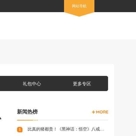
网站导航
礼包中心
更多专区
新闻热榜
总
比真的猪都贵！《黑神话：悟空》八戒手办开订：根根分明的猪毛
1