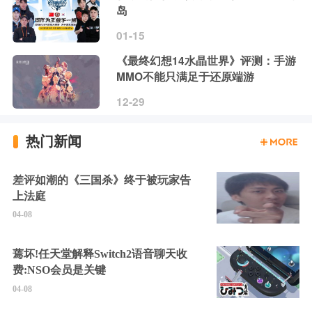
岛
01-15
《最终幻想14水晶世界》评测：手游
MMO不能只满足于还原端游
12-29
热门新闻
差评如潮的《三国杀》终于被玩家告
上法庭
04-08
蔫坏!任天堂解释Switch2语音聊天收
费:NSO会员是关键
04-08