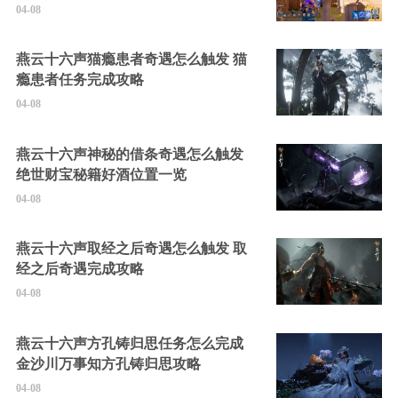
的隐藏角色
04-08
燕云十六声猫瘾患者奇遇怎么触发 猫
瘾患者任务完成攻略
04-08
燕云十六声神秘的借条奇遇怎么触发
绝世财宝秘籍好酒位置一览
04-08
燕云十六声取经之后奇遇怎么触发 取
经之后奇遇完成攻略
04-08
燕云十六声方孔铸归思任务怎么完成
金沙川万事知方孔铸归思攻略
04-08