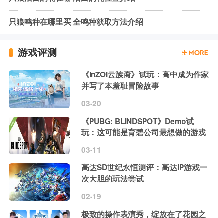
只狼鸣种在哪里买 全鸣种获取方法介绍
游戏评测
《inZOI云族裔》试玩：高中成为作家
并写了本羞耻冒险故事
03-20
《PUBG: BLINDSPOT》Demo试
玩：这可能是育碧公司最想做的游戏
03-11
高达SD世纪永恒测评：高达IP游戏一
次大胆的玩法尝试
02-19
极致的操作表演秀，绽放在了花园之