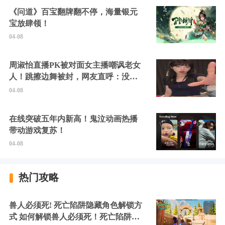
《问道》百宝翻牌翻不停，海量银元
宝放肆领！
04-08
周淑怡直播PK被对面女主播嘲讽老女
人！跳擦边舞被封，网友直呼：没边
硬擦封的好！
04-08
在线突破五年内新高！鬼泣动画热播
带动游戏复苏！
04-08
热门攻略
兽人必须死! 死亡陷阱隐藏角色解锁方
式 如何解锁兽人必须死！死亡陷阱中